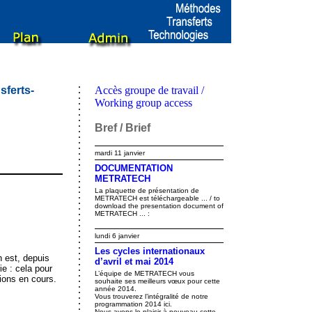
sferts-
Accès groupe de travail /
Working group access
Bref / Brief
mardi 11 janvier
DOCUMENTATION
METRATECH
La plaquette de présentation de
METRATECH est téléchargeable ... / to
download the presentation document of
METRATECH ... :
lundi 6 janvier
Les cycles internationaux
 est, depuis
d’avril et mai 2014
e : cela pour
L’équipe de METRATECH vous
ions en cours.
souhaite ses meilleurs vœux pour cette
année 2014.
Vous trouverez l’intégralité de notre
programmation 2014 ici.
Nous avons le plaisir à nouveau cette