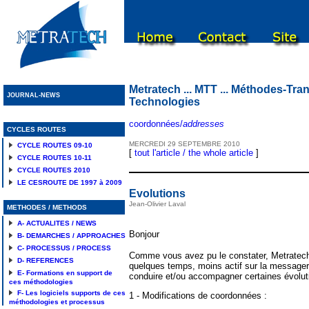
Metratech ... MTT ... Méthodes-Tran
JOURNAL-NEWS
Technologies
coordonnées/
addresses
CYCLES ROUTES
MERCREDI
29
SEPTEMBRE
2010
CYCLE ROUTES 09-10
[
tout l'article / the whole article
]
CYCLE ROUTES 10-11
CYCLE ROUTES 2010
LE CESROUTE DE 1997 à 2009
Evolutions
Jean-Olivier Laval
METHODES / METHODS
A- ACTUALITES / NEWS
Bonjour
B- DEMARCHES / APPROACHES
C- PROCESSUS / PROCESS
Comme vous avez pu le constater, Metratech
D- REFERENCES
quelques temps, moins actif sur la messageri
E- Formations en support de
conduire et/ou accompagner certaines évolut
ces méthodologies
F- Les logiciels supports de ces
1 - Modifications de coordonnées :
méthodologies et processus