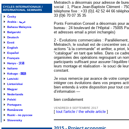
Metratech a désormais pour adresse de bure
social : 1, Place Jean-Baptiste Clément - 75
CYCLES INTERNATIONAUX /
INTERNATIONAL SEMINARS
téléphone fixe : +33 (0)1 42 52 44 66 télépho
33 (0)6 70 07 35 35
Česky
Arabia - عربية
Ponts Formation Conseil a désormais pour a
Bahasa Malaysia
bureau : 24 boulevard de l’Hôpital - 75005 Pa
et adresses email a priori inchangés)
Balgarski
Deutsch
2 - Evolutions commerciales : Parallèlement,
Eesti
Metratech, le souhait est de concentrer ses a
English
actions "à la commande" et arrêter, a priori, 
"catalogue" en tant que telles. Dans ce cadre
Español
organisées des opérations regroupant un no
Français
participants suffisant pour assurer l’équilibre 
Hanyu - 汉语
leurs montage et réalisation - le souci de leur
Italiano
constant.
Kokugo - 国語
Je vous remercie par avance de votre compr
Latviski
intégrer ces évolutions dans vos propres activ
Lietuviskai
bien entendu à votre disposition pour tout c
Magyar
d’information —
Nederlands
bien cordialement
Polski
Portugues
VENDREDI
8
SEPTEMBRE
2017
Româneste
[
tout l'article / the whole article
]
Ruski - по русски
Slovensky
2015 - Project economic