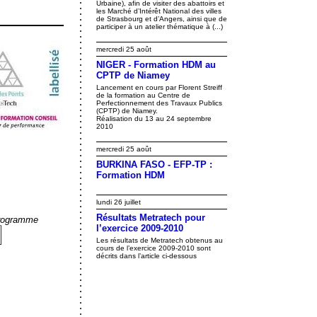
Urbaine), afin de visiter des abattoirs et
les Marché d’Intérêt National des villes
de Strasbourg et d’Angers, ainsi que de
participer à un atelier thématique à (...)
mercredi 25 août
NIGER - Formation HDM au
CPTP de Niamey
Lancement en cours par Florent Streiff
de la formation au Centre de
Perfectionnement des Travaux Publics
(CPTP) de Niamey.
Réalisation du 13 au 24 septembre
2010
mercredi 25 août
BURKINA FASO - EFP-TP :
Formation HDM
lundi 26 juillet
Résultats Metratech pour
programme
l’exercice 2009-2010
Les résultats de Metratech obtenus au
cours de l’exercice 2009-2010 sont
décrits dans l’article ci-dessous