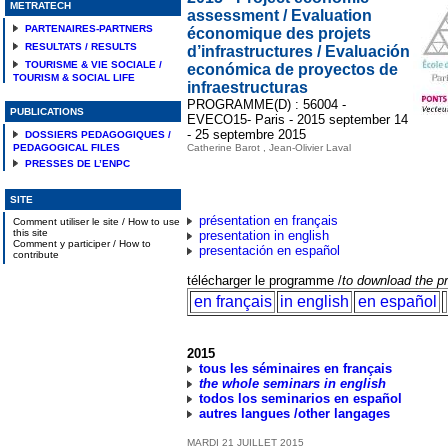
METRATECH
assessment / Evaluation
PARTENAIRES-PARTNERS
économique des projets
RESULTATS / RESULTS
d’infrastructures / Evaluación
TOURISME & VIE SOCIALE /
económica de proyectos de
TOURISM & SOCIAL LIFE
infraestructuras
PROGRAMME(D) : 56004 -
PUBLICATIONS
EVECO15- Paris - 2015 september 14
- 25 septembre 2015
DOSSIERS PEDAGOGIQUES /
PEDAGOGICAL FILES
Catherine Barot , Jean-Olivier Laval
PRESSES DE L’ENPC
SITE
présentation en français
Comment utiliser le site / How to use
this site
presentation in english
Comment y participer / How to
presentación en español
contribute
télécharger le programme /
to download the 
en français
in english
en español
2015
tous les séminaires en français
the whole seminars in english
todos los seminarios en español
autres langues /other langages
MARDI
21
JUILLET
2015