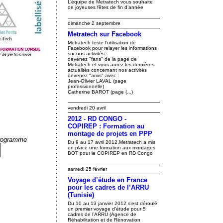
L’équipe de Metratech vous souhaite
de joyeuses fêtes de fin d’année
dimanche 2 septembre
Metratech sur Facebook
Metratech teste l’utilisation de
Facebook pour relayer les informations
sur nos activités.
devenez "fans" de la page de
Metratech et vous aurez les dernières
actualités concernant nos activités
devenez "amis" avec :
Jean-Olivier LAVAL (page
professionnelle)
Catherine BAROT (page (...)
vendredi 20 avril
2012 - RD CONGO -
COPIREP : Formation au
montage de projets en PPP
programme
Du 9 au 17 avril 2012,Metratech a mis
en place une formation aux montages
BOT pour le COPIREP en RD Congo
samedi 25 février
Voyage d’étude en France
pour les cadres de l’ARRU
(Tunisie)
Du 10 au 13 janvier 2012 s’est déroulé
un premier voyage d’étude pour 5
cadres de l’ARRU (Agence de
Réhabilitation et de Rénovation