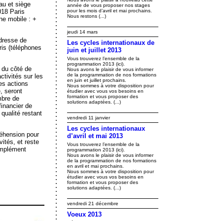
au et siège
année de vous proposer nos stages
018 Paris
pour les mois d’avril et mai prochains.
Nous restons (...)
ne mobile : +
jeudi 14 mars
dresse de
Les cycles internationaux de
ris (téléphones
juin et juillet 2013
Vous trouverez l’ensemble de la
programmation 2013 (ici).
 du côté de
Nous avons le plaisir de vous informer
de la programmation de nos formations
ctivités sur les
en juin et juillet prochains.
les actions
Nous sommes à votre disposition pour
, seront
étudier avec vous vos besoins en
formation et vous proposer des
mbre de
solutions adaptées. (...)
financier de
 qualité restant
vendredi 11 janvier
Les cycles internationaux
éhension pour
d’avril et mai 2013
ités, et reste
Vous trouverez l’ensemble de la
omplément
programmation 2013 (ici).
Nous avons le plaisir de vous informer
de la programmation de nos formations
en avril et mai prochains.
Nous sommes à votre disposition pour
étudier avec vous vos besoins en
formation et vous proposer des
solutions adaptées. (...)
vendredi 21 décembre
Voeux 2013