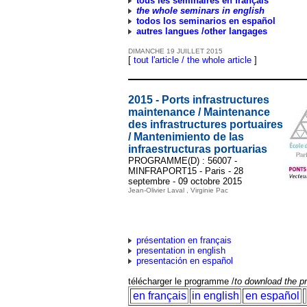
tous les séminaires en français
the whole seminars in english
todos los seminarios en español
autres langues /other langages
DIMANCHE
19
JUILLET
2015
[
tout l'article / the whole article
]
2015 - Ports infrastructures
maintenance / Maintenance
des infrastructures portuaires
/ Mantenimiento de las
infraestructuras portuarias
PROGRAMME(D) : 56007 -
MINFRAPORT15 - Paris - 28
septembre - 09 octobre 2015
Jean-Olivier Laval , Virginie Pac
présentation en français
presentation in english
presentación en español
télécharger le programme /
to download the 
en français
in english
en español