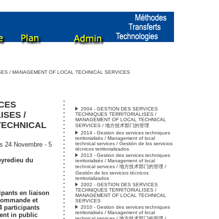
ISES / MANAGEMENT OF LOCAL TECHNICAL SERVICES
ICES
2004 - GESTION DES SERVICES
ISES /
TECHNIQUES TERRITORIALISES /
MANAGEMENT OF LOCAL TECHNICAL
TECHNICAL
SERVICES / 地方技术部门的管理
2014 - Gestion des services techniques
territorialisés / Management of local
s 24 Novembre - 5
technical services / Gestión de los servicios
técnicos territorializados
2013 - Gestion des services techniques
eyredieu du
territorialisés / Management of local
technical services / 地方技术部门的管理 /
Gestión de los servicios técnicos
territorializados
2002 - GESTION DES SERVICES
TECHNIQUES TERRITORIALISES /
ipants en liaison
MANAGEMENT OF LOCAL TECHNICAL
 commande et
SERVICES
4 participants
2010 - Gestion des services techniques
territorialisés / Management of local
nt in public
technical services / 地方技术部门的管理 /