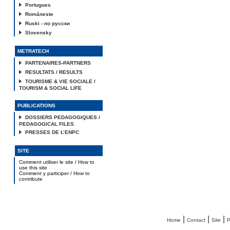
Portugues
Româneste
Ruski - по русски
Slovensky
METRATECH
PARTENAIRES-PARTNERS
RESULTATS / RESULTS
TOURISME & VIE SOCIALE /
TOURISM & SOCIAL LIFE
PUBLICATIONS
DOSSIERS PEDAGOGIQUES /
PEDAGOGICAL FILES
PRESSES DE L’ENPC
SITE
Comment utiliser le site / How to
use this site
Comment y participer / How to
contribute
|
|
|
Home
Contact
Site
P