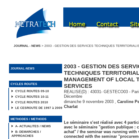
JOURNAL - NEWS
> 2003 - GESTION DES SERVICES TECHNIQUES TERRITORIAL
2003 - GESTION DES SERV
JOURNAL-NEWS
TECHNIQUES TERRITORIAL
MANAGEMENT OF LOCAL 
CYCLES ROUTES
SERVICES
CYCLE ROUTES 09-10
REALISE(D) : 43031- GESTECO03 - Pari
Décembre
CYCLE ROUTES 10-11
dimanche 9 novembre 2003
,
Caroline P
CYCLE ROUTES 2010
Charlat
LE CESROUTE DE 1997 à 2009
METHODES / METHODS
Le séminaire s’est réalisé avec 4 partic
A- ACTUALITES / NEWS
avec le séminaire "gestion publique :
achat" / the seminar was running with 
B- DEMARCHES /
APPROACHES
connected with the seminar "procureme