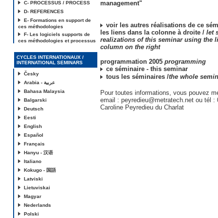
management"
C- PROCESSUS / PROCESS
D- REFERENCES
E- Formations en support de
voir les autres réalisations de ce sém
ces méthodologies
les liens dans la colonne à droite /
let 
F- Les logiciels supports de
realizations of this seminar using the l
ces méthodologies et processus
column on the right
CYCLES INTERNATIONAUX /
programmation 2005
programming
INTERNATIONAL SEMINARS
ce séminaire - this seminar
Česky
tous les séminaires /
the whole semin
Arabia - عربية
Bahasa Malaysia
Pour toutes informations, vous pouvez me
email : peyredieu@metratech.net ou tél :
Balgarski
Caroline Peyredieu du Charlat
Deutsch
Eesti
English
Español
Français
Hanyu - 汉语
Italiano
Kokugo - 国語
Latviski
Lietuviskai
Magyar
Nederlands
Polski