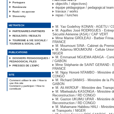
Portugues
objectifs / objectives)
Româneste
équipe pédagogique / pedagogical team
travaux / works
Ruski - по русски
repas / lunches
Slovensky
METRATECH
M. Yao Godefroy KONAN - AGETU / C
M. Aquilles José RODRIGUES - Entrepr
PARTENAIRES-PARTNERS
Sécurité Aérienne (ASA) / CAP VERT
RESULTATS / RESULTS
Mme Marine GROLEAU - Barbier Frinaul
TOURISME & VIE SOCIALE /
FRANCE
TOURISM & SOCIAL LIFE
M. Moumouni SINA - Cabinet du Premie
M. Adamou MOUMOUNI - Cellule Union
PUBLICATIONS
NIGER
M. Emmanuel NGUEMA ABAGA - Comité 
DOSSIERS PEDAGOGIQUES /
/ GABON
PEDAGOGICAL FILES
Mme Stéphanie de SAINT GERAND - Er
PRESSES DE L’ENPC
FRANCE
M. Ngoy Honoré NTAMBO - Ministère de
SITE
CONGO
M. Richard DAMAS - Ministère de la Plan
Comment utiliser le site / How to
use this site
GABON
Comment y participer / How to
M. Ali AKROUF - Ministère des Transp
contribute
M. Mbelwalufu KASONGA - Ministère du 
Reconstruction / RD CONGO
M. Gaston UKUMU UPAR - Ministère du 
Reconstruction / RD CONGO
M. Mahamane Habibou HALI - Ministère
et Transports / NIGER