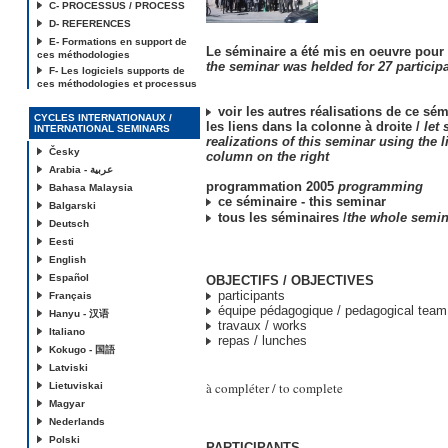
C- PROCESSUS / PROCESS
D- REFERENCES
E- Formations en support de
Le séminaire a été mis en oeuvre pour 2
ces méthodologies
the seminar was helded for 27 particip
F- Les logiciels supports de
ces méthodologies et processus
voir les autres réalisations de ce sém
CYCLES INTERNATIONAUX /
les liens dans la colonne à droite /
let 
INTERNATIONAL SEMINARS
realizations of this seminar using the l
Česky
column on the right
Arabia - عربية
programmation 2005
programming
Bahasa Malaysia
ce séminaire - this seminar
Balgarski
tous les séminaires /
the whole semin
Deutsch
Eesti
English
Español
OBJECTIFS / OBJECTIVES
participants
Français
équipe pédagogique / pedagogical team
Hanyu - 汉语
travaux / works
Italiano
repas / lunches
Kokugo - 国語
Latviski
à compléter / to complete
Lietuviskai
Magyar
Nederlands
Polski
PARTICIPANTS