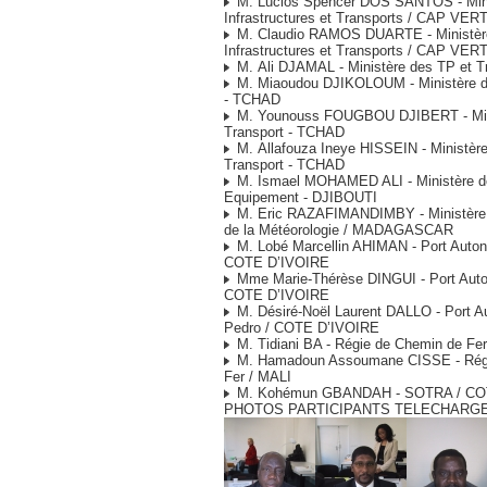
M. Lucios Spencer DOS SANTOS - Mini
Infrastructures et Transports / CAP VER
M. Claudio RAMOS DUARTE - Ministèr
Infrastructures et Transports / CAP VER
M. Ali DJAMAL - Ministère des TP et T
M. Miaoudou DJIKOLOUM - Ministère de
- TCHAD
M. Younouss FOUGBOU DJIBERT - Mini
Transport - TCHAD
M. Allafouza Ineye HISSEIN - Ministèr
Transport - TCHAD
M. Ismael MOHAMED ALI - Ministère de
Equipement - DJIBOUTI
M. Eric RAZAFIMANDIMBY - Ministère 
de la Météorologie / MADAGASCAR
M. Lobé Marcellin AHIMAN - Port Auton
COTE D’IVOIRE
Mme Marie-Thérèse DINGUI - Port Auto
COTE D’IVOIRE
M. Désiré-Noël Laurent DALLO - Port 
Pedro / COTE D’IVOIRE
M. Tidiani BA - Régie de Chemin de Fer
M. Hamadoun Assoumane CISSE - Régi
Fer / MALI
M. Kohémun GBANDAH - SOTRA / CO
PHOTOS PARTICIPANTS
TELECHARG