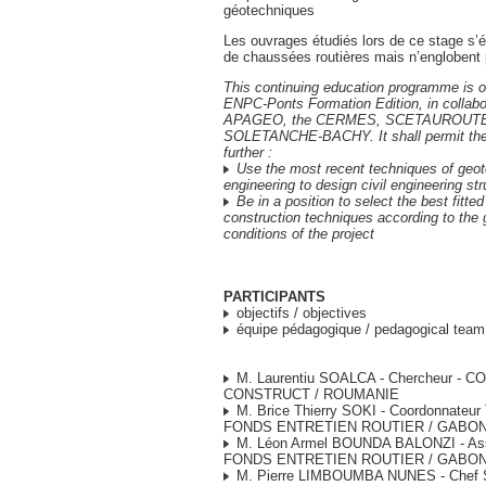
géotechniques
Les ouvrages étudiés lors de ce stage s’
de chaussées routières mais n’englobent 
This continuing education programme is o
ENPC-Ponts Formation Edition, in collabo
APAGEO, the CERMES, SCETAUROUTE,
SOLETANCHE-BACHY. It shall permit the 
further :
Use the most recent techniques of geot
engineering to design civil engineering str
Be in a position to select the best fitte
construction techniques according to the 
conditions of the project
PARTICIPANTS
objectifs / objectives
équipe pédagogique / pedagogical team
M. Laurentiu SOALCA - Chercheur - C
CONSTRUCT / ROUMANIE
M. Brice Thierry SOKI - Coordonnateur 
FONDS ENTRETIEN ROUTIER / GABO
M. Léon Armel BOUNDA BALONZI - Assi
FONDS ENTRETIEN ROUTIER / GABON
M. Pierre LIMBOUMBA NUNES - Chef S