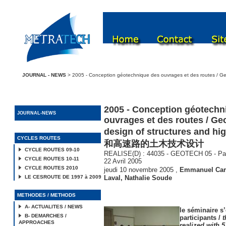
JOURNAL - NEWS
> 2005 - Conception géotechnique des ouvrages et des routes
2005 - Conception géotechn
JOURNAL-NEWS
ouvrages et des routes / Ge
design of structures and h
CYCLES ROUTES
和高速路的土木技术设计
CYCLE ROUTES 09-10
REALISE(D) : 44035 - GEOTECH 05 - Paris
CYCLE ROUTES 10-11
22 Avril 2005
CYCLE ROUTES 2010
jeudi 10 novembre 2005
,
Emmanuel Carr
LE CESROUTE DE 1997 à 2009
Laval
,
Nathalie Soude
METHODES / METHODS
A- ACTUALITES / NEWS
le séminaire s’
B- DEMARCHES /
participants /
t
APPROACHES
realized with 5