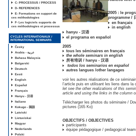
C- PROCESSUS / PROCESS
D- REFERENCES
2005 : le pro
E- Formations en support de
programme
/
ces méthodologies
en français
F- Les logiciels supports de
ces méthodologies et processus
in english
hanyu - 汉语
CYCLES INTERNATIONAUX /
el programa en español
INTERNATIONAL SEMINARS
2005
Česky
tous les séminaires en français
Arabia - عربية
the whole seminars in english
Bahasa Malaysia
所有培训 / hanyu - 汉语
Balgarski
todos los seminarios en español
Deutsch
autres langues /other langages
Eesti
voir les autres réalisations de ce séminai
English
l’article puis en utilisant les liens dans la
Español
let see the other realizations of this semi
Français
article and using the links in the column o
Hanyu - 汉语
Italiano
Télécharger les photos du séminaire / Do
pictures (165 Ko)
Kokugo - 国語
Latviski
Lietuviskai
OBJECTIFS / OBJECTIVES
Magyar
participants
Nederlands
équipe pédagogique / pedagogical team
Polski