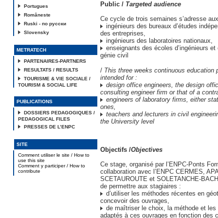
Public /
Targeted audience
Portugues
Româneste
Ce cycle de trois semaines s’adresse aux
Ruski - по русски
ingénieurs des bureaux d’études indépe
Slovensky
des entreprises,
ingénieurs des laboratoires nationaux,
enseignants des écoles d’ingénieurs et 
METRATECH
génie civil
PARTENAIRES-PARTNERS
/
This three weeks continuous education
RESULTATS / RESULTS
intended for :
TOURISME & VIE SOCIALE /
design office engineers, the design offic
TOURISM & SOCIAL LIFE
consulting engineer firm or that of a contr
engineers of laboratory firms, either sta
PUBLICATIONS
ones,
DOSSIERS PEDAGOGIQUES /
teachers and lecturers in civil engineer
PEDAGOGICAL FILES
the University level
PRESSES DE L’ENPC
SITE
Objectifs /
Objectives
Comment utiliser le site / How to
use this site
Ce stage, organisé par l’ENPC-Ponts Form
Comment y participer / How to
collaboration avec l’ENPC CERMES, AP
contribute
SCETAUROUTE et SOLETANCHE-BACHY a
de permettre aux stagiaires :
d’utiliser les méthodes récentes en géo
concevoir des ouvrages,
de maîtriser le choix, la méthode et le
adaptés à ces ouvrages en fonction des c