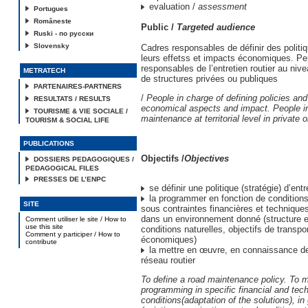
evaluation /
assessment
Portugues
Româneste
Public /
Targeted audience
Ruski - по русски
Slovensky
Cadres responsables de définir des politiq
leurs effetss et impacts économiques. P
responsables de l’entretien routier au nivea
METRATECH
de structures privées ou publiques
PARTENAIRES-PARTNERS
/
People in charge of defining policies and
RESULTATS / RESULTS
economical aspects and impact. People in
TOURISME & VIE SOCIALE /
maintenance at territorial level in private 
TOURISM & SOCIAL LIFE
PUBLICATIONS
Objectifs /
Objectives
DOSSIERS PEDAGOGIQUES /
PEDAGOGICAL FILES
PRESSES DE L’ENPC
se définir une politique (stratégie) d’entre
la programmer en fonction de conditions
SITE
sous contraintes financières et technique
dans un environnement donné (structure e
Comment utiliser le site / How to
use this site
conditions naturelles, objectifs de transpor
Comment y participer / How to
économiques)
contribute
la mettre en œuvre, en connaissance de
réseau routier
To define a road maintenance policy. To m
programming in specific financial and tech
conditions(adaptation of the solutions), in