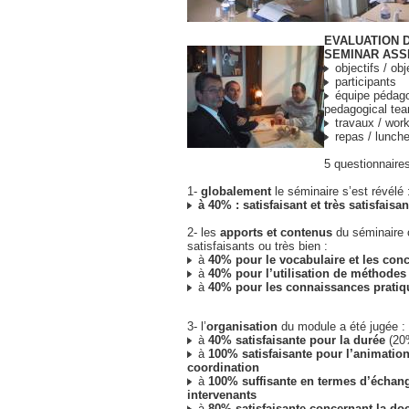
EVALUATION D
SEMINAR AS
objectifs / ob
participants
équipe pédago
pedagogical te
travaux / wor
repas / lunch
5 questionnaire
1-
globalement
le séminaire s’est révélé 
à 40% : satisfaisant et très satisfaisan
2- les
apports et contenus
du séminaire 
satisfaisants ou très bien :
à
40% pour le vocabulaire et les con
à
40% pour l’utilisation de méthodes 
à
40% pour les connaissances pratiq
3- l’
organisation
du module a été jugée :
à
40% satisfaisante pour la durée
(20%
à
100% satisfaisante pour l’animation
coordination
à
100% suffisante en termes d’échang
intervenants
à
80% satisfaisante concernant la d