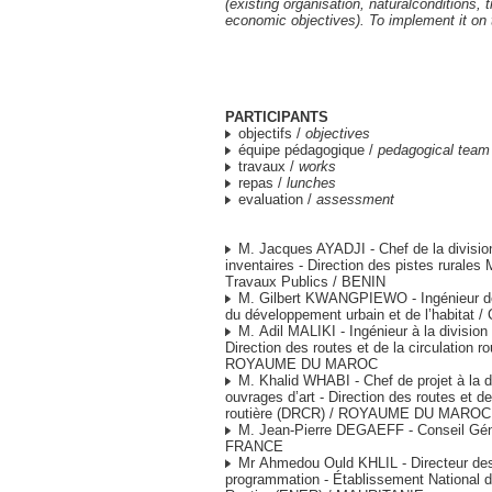
(existing organisation, naturalconditions, 
economic objectives). To implement it on
PARTICIPANTS
objectifs /
objectives
équipe pédagogique /
pedagogical team
travaux /
works
repas /
lunches
evaluation /
assessment
M. Jacques AYADJI - Chef de la divisio
inventaires - Direction des pistes rurales 
Travaux Publics / BENIN
M. Gilbert KWANGPIEWO - Ingénieur de 
du développement urbain et de l’habita
M. Adil MALIKI - Ingénieur à la division
Direction des routes et de la circulation r
ROYAUME DU MAROC
M. Khalid WHABI - Chef de projet à la d
ouvrages d’art - Direction des routes et de 
routière (DRCR) / ROYAUME DU MAROC
M. Jean-Pierre DEGAEFF - Conseil Géné
FRANCE
Mr Ahmedou Ould KHLIL - Directeur des
programmation - Établissement National de