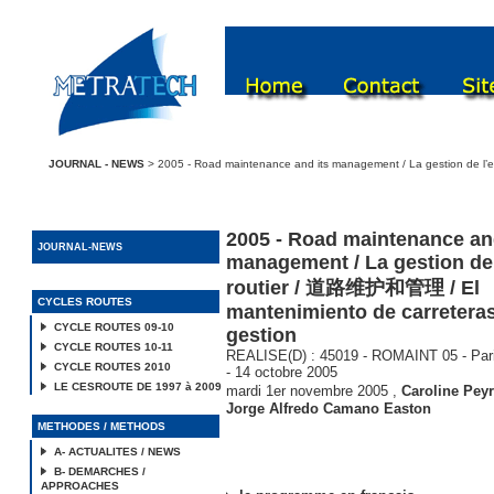
JOURNAL - NEWS
> 2005 - Road maintenance and its management / La gestion de l’
2005 - Road maintenance and
JOURNAL-NEWS
management / La gestion de 
routier / 道路维护和管理 / El
CYCLES ROUTES
mantenimiento de carreteras
CYCLE ROUTES 09-10
gestion
CYCLE ROUTES 10-11
REALISE(D) : 45019 - ROMAINT 05 - Pari
CYCLE ROUTES 2010
- 14 octobre 2005
LE CESROUTE DE 1997 à 2009
mardi 1er novembre 2005
,
Caroline Peyr
Jorge Alfredo Camano Easton
METHODES / METHODS
A- ACTUALITES / NEWS
B- DEMARCHES /
APPROACHES