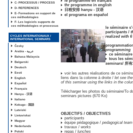
le programme en français
C- PROCESSUS / PROCESS
thr programme in english
D- REFERENCES
日程安排 hanyu - 汉语
E- Formations en support de
el programa en español
ces méthodologies
F- Les logiciels supports de
ces méthodologies et processus
le séminaire s’
participants /
t
CYCLES INTERNATIONAUX /
realized with 6
INTERNATIONAL SEMINARS
programmation
Česky
programming
Arabia - عربية
ce séminaire 
Bahasa Malaysia
tous les sémi
Balgarski
seminars
/ 所
Deutsch
Eesti
voir les autres réalisations de ce séminai
liens dans la colonne à droite /
let see the
English
of this seminar using the links in the colu
Español
Français
Télécharger les photos du séminaire/To d
Hanyu - 汉语
seminars pictures (670 Ko)
Italiano
Kokugo - 国語
Latviski
OBJECTIFS / OBJECTIVES
Lietuviskai
participants
Magyar
équipe pédagogique /
pedagogical team
Nederlands
travaux /
works
repas /
lunches
Polski