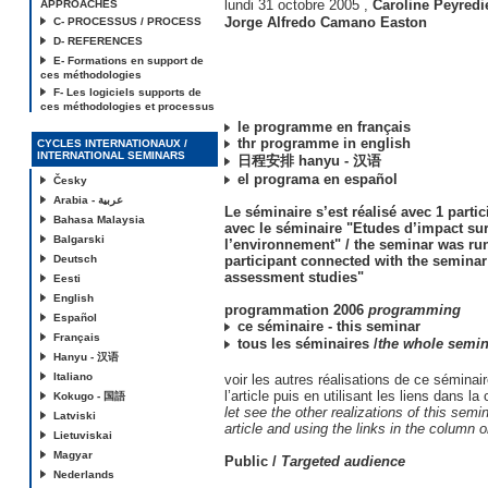
lundi 31 octobre 2005
,
Caroline Peyredi
APPROACHES
Jorge Alfredo Camano Easton
C- PROCESSUS / PROCESS
D- REFERENCES
E- Formations en support de
ces méthodologies
F- Les logiciels supports de
ces méthodologies et processus
le programme en français
thr programme in english
CYCLES INTERNATIONAUX /
INTERNATIONAL SEMINARS
日程安排 hanyu - 汉语
el programa en español
Česky
Arabia - عربية
Le séminaire s’est réalisé avec 1 partic
Bahasa Malaysia
avec le séminaire "Etudes d’impact su
Balgarski
l’environnement" / the seminar was ru
Deutsch
participant connected with the semina
assessment studies"
Eesti
English
programmation 2006
programming
Español
ce séminaire - this seminar
Français
tous les séminaires /
the whole semin
Hanyu - 汉语
Italiano
voir les autres réalisations de ce séminai
l’article puis en utilisant les liens dans la
Kokugo - 国語
let see the other realizations of this semi
Latviski
article and using the links in the column o
Lietuviskai
Magyar
Public /
Targeted audience
Nederlands