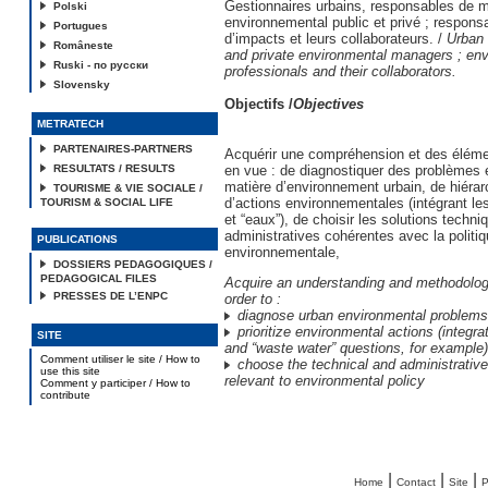
Gestionnaires urbains, responsables de
Polski
environnemental public et privé ; respons
Portugues
d’impacts et leurs collaborateurs. /
Urban 
Româneste
and private environmental managers ; en
Ruski - по русски
professionals and their collaborators.
Slovensky
Objectifs /
Objectives
METRATECH
PARTENAIRES-PARTNERS
Acquérir une compréhension et des élém
RESULTATS / RESULTS
en vue : de diagnostiquer des problèmes 
matière d’environnement urbain, de hiérarc
TOURISME & VIE SOCIALE /
d’actions environnementales (intégrant le
TOURISM & SOCIAL LIFE
et “eaux”), de choisir les solutions techni
administratives cohérentes avec la politi
PUBLICATIONS
environnementale,
DOSSIERS PEDAGOGIQUES /
PEDAGOGICAL FILES
Acquire an understanding and methodolog
PRESSES DE L’ENPC
order to :
diagnose urban environmental problems
prioritize environmental actions (integra
SITE
and “waste water” questions, for example)
Comment utiliser le site / How to
choose the technical and administrative 
use this site
relevant to environmental policy
Comment y participer / How to
contribute
|
|
|
Home
Contact
Site
P