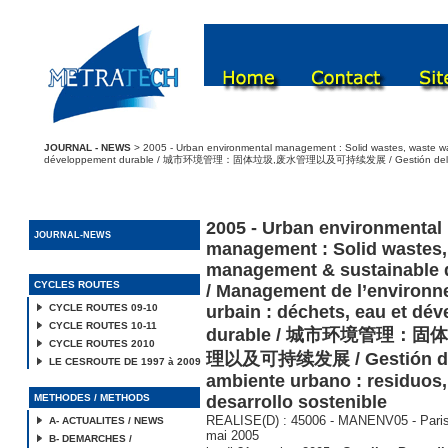
JOURNAL - NEWS
> 2005 - Urban environmental management : Solid wastes, waste w
développement durable / 城市环境管理：固体垃圾,废水管理以及可持续发展 / Gestión del medio amb
2005 - Urban environmental
JOURNAL-NEWS
management : Solid wastes,
management & sustainable
CYCLES ROUTES
/ Management de l’environ
CYCLE ROUTES 09-10
urbain : déchets, eau et dé
CYCLE ROUTES 10-11
durable / 城市环境管理：
CYCLE ROUTES 2010
理以及可持续发展 / Gestión de
LE CESROUTE DE 1997 à 2009
ambiente urbano : residuos,
METHODES / METHODS
desarrollo sostenible
REALISE(D) : 45006 - MANENV05 - Paris 
A- ACTUALITES / NEWS
mai 2005
B- DEMARCHES /