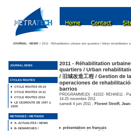
JOURNAL - NEWS
> 2011 - Réhabilitation urbaine des quartiers / Urban rehabilitati
2011 - Réhabilitation urbain
JOURNAL-NEWS
quartiers / Urban rehabilitat
/ 旧城改造工程 / Gestion de l
CYCLES ROUTES
operaciones de rehabilitaci
CYCLE ROUTES 09-10
barrios
CYCLE ROUTES 10-11
PROGRAMME(D) : 41022- REHAB11 - Pari
CYCLE ROUTES 2010
14-25 novembre 2011
LE CESROUTE DE 1997 à
samedi 4 juin 2011
,
Florent Streiff
,
Jean-
2009
METHODES / METHODS
A- ACTUALITES / NEWS
présentation en français
B- DEMARCHES /