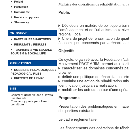
Polski
Maîtrise des opérations de réhabilitation urba
Portugues
Româneste
Public
Ruski - по русски
Slovensky
Décideurs en matière de politique urbai
l’aménagement et de l’urbanisme aux nive
METRATECH
régional, local.
Chefs de projet de réhabilitation de quar
PARTENAIRES-PARTNERS
économiques concernés par la réhabilitatio
RESULTATS / RESULTS
TOURISME & VIE SOCIALE /
Objectifs
TOURISM & SOCIAL LIFE
Ce cycle, organisé avec la Fédération Nat
PUBLICATIONS
Mouvement PACT-ARIM, permet aux partic
caractériser les domaines concernés par 
DOSSIERS PEDAGOGIQUES /
urbaine,
PEDAGOGICAL FILES
définir une politique de réhabilitation urb
PRESSES DE L’ENPC
conduire une action de réhabilitation ur
identification jusqu’à sa réalisation,
SITE
mobiliser les acteurs autour d’une opérat
Comment utiliser le site / How to
Programme
use this site
Comment y participer / How to
contribute
Présentation des problématiques en matière
de quartiers existants
Le cadre réglementaire
Les financements des opérations de réhabi