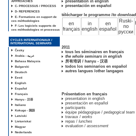
presentation in english
APPROACHES
presentación en español
C- PROCESSUS / PROCESS
D- REFERENCES
télécharger le programme /
to downloa
E- Formations en support de
Ruski-
ces méthodologies
en
in
en
по
F- Les logiciels supports de
français
english
español
ces méthodologies et processus
русски
CYCLES INTERNATIONAUX /
INTERNATIONAL SEMINARS
2011
Česky
tous les séminaires en français
Arabia - عربية
the whole seminars in english
所有培训 / hanyu - 汉语
Bahasa Malaysia
todos los seminarios en español
Balgarski
autres langues /other langages
Deutsch
Eesti
English
Español
Présentation en français
Français
presentation in english
Hanyu - 汉语
presentación en español
Italiano
participants
Kokugo - 国語
équipe pédagogique /
pedagogical team
Latviski
travaux /
works
repas /
lunches
Lietuviskai
evaluation /
assessment
Magyar
Nederlands