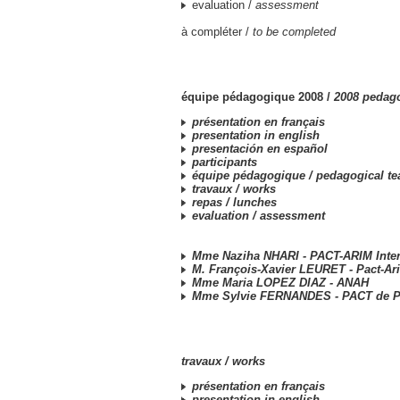
evaluation /
assessment
à compléter /
to be completed
équipe pédagogique 2008 /
2008 pedag
présentation en français
presentation in english
presentación en español
participants
équipe pédagogique /
pedagogical t
travaux /
works
repas /
lunches
evaluation /
assessment
Mme Naziha NHARI - PACT-ARIM Inter
M. François-Xavier LEURET - Pact-Ar
Mme Maria LOPEZ DIAZ - ANAH
Mme Sylvie FERNANDES - PACT de P
travaux /
works
présentation en français
presentation in english