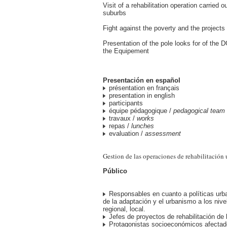
Visit of a rehabilitation operation carried ou
suburbs
Fight against the poverty and the projects
Presentation of the pole looks for of the 
the Equipement
Presentación en español
présentation en français
presentation in english
participants
équipe pédagogique /
pedagogical team
travaux /
works
repas /
lunches
evaluation /
assessment
Gestion de las operaciones de rehabilitación 
Público
Responsables en cuanto a políticas ur
de la adaptación y el urbanismo a los nive
regional, local.
Jefes de proyectos de rehabilitación de 
Protagonistas socioeconómicos afectado