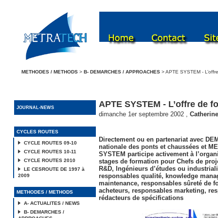
METHODES / METHODS
>
B- DEMARCHES / APPROACHES
> APTE SYSTEM - L’offre
APTE SYSTEM - L’offre de f
JOURNAL-NEWS
dimanche 1er septembre 2002
,
Catherine
CYCLES ROUTES
Directement ou en partenariat avec D
CYCLE ROUTES 09-10
nationale des ponts et chaussées et
CYCLE ROUTES 10-11
SYSTEM
participe activement à l’organ
CYCLE ROUTES 2010
stages de formation pour Chefs de proj
R&D, Ingénieurs d’études ou industriali
LE CESROUTE DE 1997 à
responsables qualité, knowledge mana
2009
maintenance, responsables sûreté de f
acheteurs, responsables marketing, re
METHODES / METHODS
rédacteurs de spécifications
A- ACTUALITES / NEWS
B- DEMARCHES /