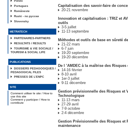
Polski
Capitalisation des savoir-faire de conc
Portugues
20-21 novembre
Româneste
Ruski - по русски
Innovation et capitalisation : TRIZ et A
Slovensky
outils
3-5 juillet
11-13 septembre
METRATECH
PARTENAIRES-PARTNERS
Méthodes et outils de base en sûreté d
RESULTATS / RESULTS
21-22 mars
6-7 juin
TOURISME & VIE SOCIALE /
TOURISM & SOCIAL LIFE
19-20 septembre
19-20 décembre
PUBLICATIONS
De l ’AMDEC à la maîtrise des Risques
DOSSIERS PEDAGOGIQUES /
14-16 février
PEDAGOGICAL FILES
8-10 avril
PRESSES DE L’ENPC
1er-3 juillet
9-11 décembre
SITE
Gestion prévisionnelle des Risques et V
Comment utiliser le site / How to
Technologique
use this site
11-13 mars
Comment y participer / How to
contribute
27-29 avril
7-9 octobre
2-4 décembre
Gestion Prévisionnelle des Risques e
maintenance