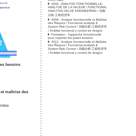
2004 - ANALYSE FONCTIONNELLE-
ANALYSE DE LA VALEUR / FUNCTIONAL
ANALYSIS-VALUE ENGINEERING / 功能
分析-工程经济学
2008 - Analyse fonctionnelle et Maîtrise
des Risques / Functional analysis &
System Risk Control / 功能分析-工程经济学
/ Análisis funcional y control de riesgos
Formation : l’approche fonctionnelle
pour exprimer les justes besoins
2012 - Analyse fonctionnelle et Maîtrise
des Risques / Functional analysis &
System Risk Control / 功能分析-工程经济学
/ Análisis funcional y control de riesgos
les besoins
 et maîtrise des
embre