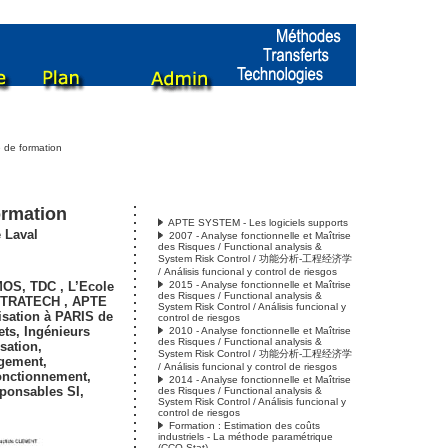
 de formation
ormation
APTE SYSTEM - Les logiciels supports
 Laval
2007 - Analyse fonctionnelle et Maîtrise
des Risques / Functional analysis &
System Risk Control / 功能分析-工程经济学
/ Análisis funcional y control de riesgos
EMOS,
TDC
,
L’Ecole
2015 - Analyse fonctionnelle et Maîtrise
des Risques / Functional analysis &
 METRATECH
,
APTE
System Risk Control / Análisis funcional y
isation à PARIS de
control de riesgos
ets, Ingénieurs
2010 - Analyse fonctionnelle et Maîtrise
des Risques / Functional analysis &
sation,
System Risk Control / 功能分析-工程经济学
gement,
/ Análisis funcional y control de riesgos
onctionnement,
2014 - Analyse fonctionnelle et Maîtrise
sponsables SI,
des Risques / Functional analysis &
System Risk Control / Análisis funcional y
control de riesgos
Formation : Estimation des coûts
industriels - La méthode paramétrique
(CCO Stat)