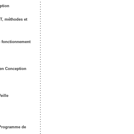
eption
VT, méthodes et
e fonctionnement
 en Conception
eille
t Programme de