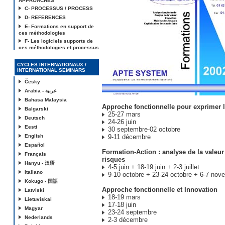
APPROACHES
C- PROCESSUS / PROCESS
D- REFERENCES
E- Formations en support de
ces méthodologies
F- Les logiciels supports de
ces méthodologies et processus
CYCLES INTERNATIONAUX /
INTERNATIONAL SEMINARS
Česky
Arabia - عربية
Bahasa Malaysia
Approche fonctionnelle pour exprimer 
Balgarski
25-27 mars
Deutsch
24-26 juin
Eesti
30 septembre-02 octobre
English
9-11 décembre
Español
Formation-Action : analyse de la valeur
Français
risques
Hanyu - 汉语
4-5 juin + 18-19 juin + 2-3 juillet
Italiano
9-10 octobre + 23-24 octobre + 6-7 nov
Kokugo - 国語
Approche fonctionnelle et Innovation
Latviski
18-19 mars
Lietuviskai
17-18 juin
Magyar
23-24 septembre
Nederlands
2-3 décembre