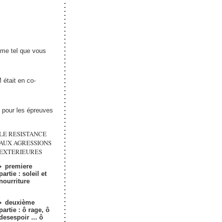
aime tel que vous
tait en co-
 pour les épreuves
LE RESISTANCE
AUX AGRESSIONS
EXTERIEURES
premiere
partie : soleil et
nourriture
deuxième
partie : ô rage, ô
desespoir ... ô