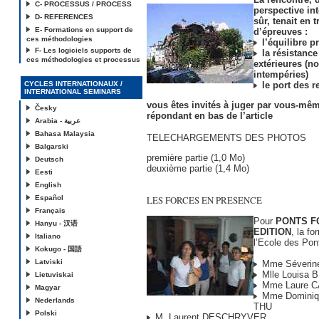
C- PROCESSUS / PROCESS
perspective in
D- REFERENCES
sûr, tenait en t
E- Formations en support de
d’épreuves :
ces méthodologies
l’équilibre p
F- Les logiciels supports de
la résistance
ces méthodologies et processus
extérieures (no
intempéries)
CYCLES INTERNATIONAUX /
le port des r
INTERNATIONAL SEMINARS
vous êtes invités à juger par vous-mê
Česky
répondant en bas de l’article
Arabia - عربية
Bahasa Malaysia
TELECHARGEMENTS DES PHOTOS
Balgarski
première partie (1,0 Mo)
Deutsch
deuxième partie (1,4 Mo)
Eesti
English
Español
LES FORCES EN PRESENCE
Français
Pour
PONTS F
Hanyu - 汉语
EDITION
, la f
Italiano
l’Ecole des Pon
Kokugo - 国語
Latviski
Mme Séverin
Mlle Louisa
Lietuviskai
Mme Laure 
Magyar
Mme Dominiq
Nederlands
THU
Polski
M. Laurent DESCHRYVER