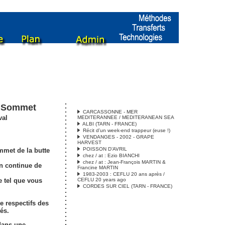
u Sommet
CARCASSONNE - MER
val
MEDITERANNEE / MEDITERANEAN SEA
ALBI (TARN - FRANCE)
Récit d’un week-end trappeur (euse !)
VENDANGES - 2002 - GRAPE
HARVEST
POISSON D’AVRIL
mmet de la butte
chez / at : Ezio BIANCHI
chez / at : Jean-François MARTIN &
n continue de
Francine MARTIN
1983-2003 : CEFLU 20 ans après /
e tel que vous
CEFLU 20 years ago
CORDES SUR CIEL (TARN - FRANCE)
re respectifs des
és.
dans une