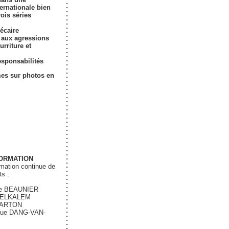
ternationale bien
rois séries
récaire
 aux agressions
urriture et
esponsabilités
mes sur photos en
ORMATION
ormation continue de
ts :
e BEAUNIER
 BELKALEM
CARTON
ue DANG-VAN-