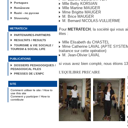
Portugues
Mlle Betty KORSIAN
Mlle Martine MAUGER
Româneste
Mme Brigitte MAUGER
Ruski - по русски
M. Brice MAUGER
Slovensky
M. Bernard NICOLAS-VULLIERME
METRATECH
Pour
METRATECH
, la société qui vous 
êtes :
PARTENAIRES-PARTNERS
RESULTATS / RESULTS
Mlle Elisabeth du CHASTEL
TOURISME & VIE SOCIALE /
Mme Catherine LAVAL (APTE SYSTEM é
TOURISM & SOCIAL LIFE
traitance sur cette opération)
M. Jean-Olivier LAVAL
PUBLICATIONS
si vous avez bien compté, nous étions 13
DOSSIERS PEDAGOGIQUES /
PEDAGOGICAL FILES
L’EQUILIBRE PRECAIRE
PRESSES DE L’ENPC
SITE
Comment utiliser le site / How to
use this site
Comment y participer / How to
contribute