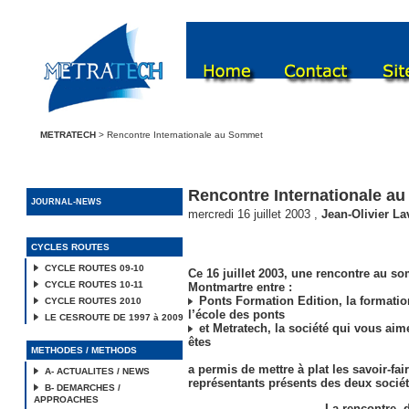
METRATECH
> Rencontre Internationale au Sommet
Rencontre Internationale a
JOURNAL-NEWS
mercredi 16 juillet 2003
,
Jean-Olivier La
CYCLES ROUTES
CYCLE ROUTES 09-10
Ce 16 juillet 2003, une rencontre au so
CYCLE ROUTES 10-11
Montmartre entre :
Ponts Formation Edition, la formatio
CYCLE ROUTES 2010
l’école des ponts
LE CESROUTE DE 1997 à 2009
et Metratech, la société qui vous aim
êtes
METHODES / METHODS
a permis de mettre à plat les savoir-fai
A- ACTUALITES / NEWS
représentants présents des deux sociét
B- DEMARCHES /
APPROACHES
La rencontre, 