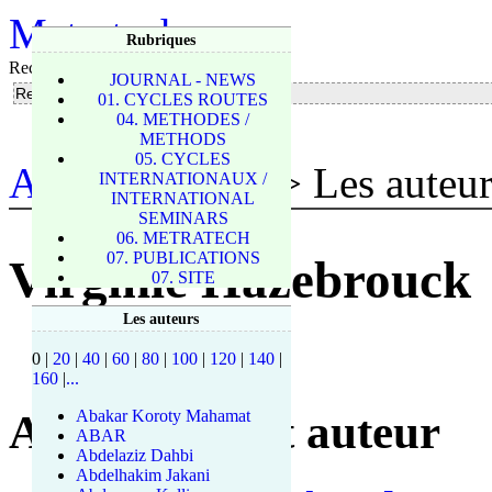
Metratech
Rubriques
Rechercher
JOURNAL - NEWS
01. CYCLES ROUTES
04. METHODES /
METHODS
05. CYCLES
Accueil du site
> Les auteur
INTERNATIONAUX /
INTERNATIONAL
SEMINARS
06. METRATECH
07. PUBLICATIONS
Virginie Hazebrouck
07. SITE
Les auteurs
0
|
20
|
40
|
60
|
80
|
100
|
120
|
140
|
160
|
...
Articles de cet auteur
Abakar Koroty Mahamat
ABAR
Abdelaziz Dahbi
Abdelhakim Jakani