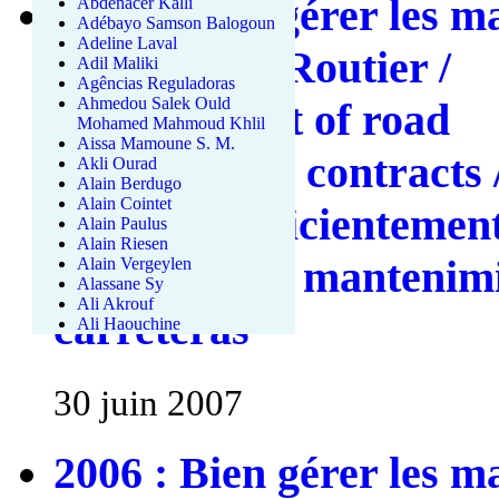
2007 : Bien gérer les m
Abdenacer Kalli
Adébayo Samson Balogoun
Adeline Laval
d’Entretien Routier /
Adil Maliki
Agências Reguladoras
Ahmedou Salek Ould
Management of road
Mohamed Mahmoud Khlil
Aissa Mamoune S. M.
maintenance contracts 
Akli Ourad
Alain Berdugo
Alain Cointet
Gestionar eficientement
Alain Paulus
Alain Riesen
mercados de mantenimi
Alain Vergeylen
Alassane Sy
Ali Akrouf
carreteras
Ali Haouchine
30 juin 2007
2006 : Bien gérer les m