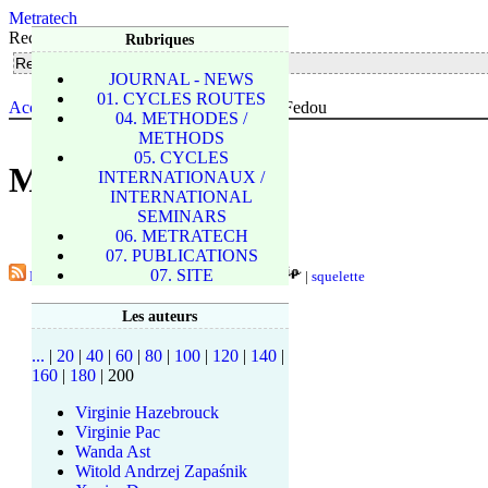
Metratech
Rechercher
Rubriques
JOURNAL - NEWS
01. CYCLES ROUTES
Accueil du site
> Les auteurs > Mariele Fedou
04. METHODES /
METHODS
05. CYCLES
Mariele Fedou
INTERNATIONAUX /
INTERNATIONAL
SEMINARS
06. METRATECH
07. PUBLICATIONS
07. SITE
RSS 2.0
|
Plan du site
|
Espace privé
|
|
squelette
Les auteurs
...
|
20
|
40
|
60
|
80
|
100
|
120
|
140
|
160
|
180
|
200
Virginie Hazebrouck
Virginie Pac
Wanda Ast
Witold Andrzej Zapaśnik