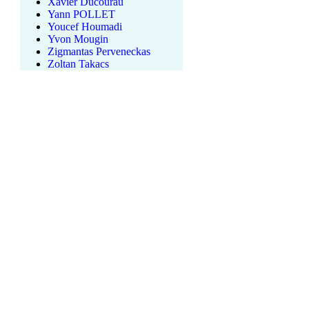
Xavier Ducourau
Yann POLLET
Youcef Houmadi
Yvon Mougin
Zigmantas Perveneckas
Zoltan Takacs