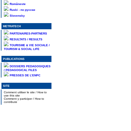
Româneste
Ruski - по русски
Slovensky
METRATECH
PARTENAIRES-PARTNERS
RESULTATS / RESULTS
TOURISME & VIE SOCIALE /
TOURISM & SOCIAL LIFE
PUBLICATIONS
DOSSIERS PEDAGOGIQUES
/ PEDAGOGICAL FILES
PRESSES DE L’ENPC
SITE
Comment utiliser le site / How to
use this site
Comment y participer / How to
contribute