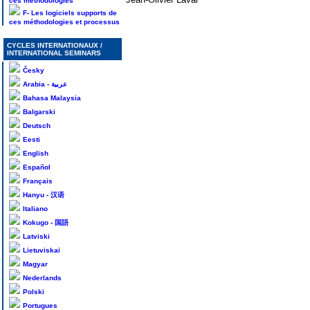
ces méthodologies
F- Les logiciels supports de
ces méthodologies et processus
CYCLES INTERNATIONAUX /
INTERNATIONAL SEMINARS
Česky
Arabia - عربية
Bahasa Malaysia
Balgarski
Deutsch
Eesti
English
Español
Français
Hanyu - 汉语
Italiano
Kokugo - 国語
Latviski
Lietuviskai
Magyar
Nederlands
Polski
Portugues