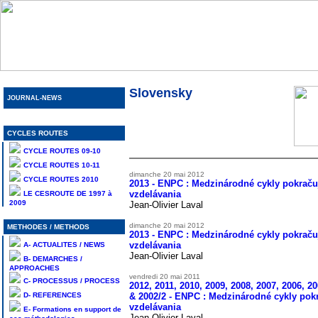
Slovensky
JOURNAL-NEWS
CYCLES ROUTES
CYCLE ROUTES 09-10
CYCLE ROUTES 10-11
dimanche 20 mai
2012
CYCLE ROUTES 2010
2013 - ENPC : Medzinárodné cykly pokrač
vzdelávania
LE CESROUTE DE 1997 à
2009
Jean-Olivier Laval
dimanche 20 mai
2012
METHODES / METHODS
2013 - ENPC : Medzinárodné cykly pokrač
vzdelávania
A- ACTUALITES / NEWS
Jean-Olivier Laval
B- DEMARCHES /
APPROACHES
vendredi 20 mai
2011
C- PROCESSUS / PROCESS
2012, 2011, 2010, 2009, 2008, 2007, 2006, 2
D- REFERENCES
& 2002/2 - ENPC : Medzinárodné cykly pok
vzdelávania
E- Formations en support de
Jean-Olivier Laval