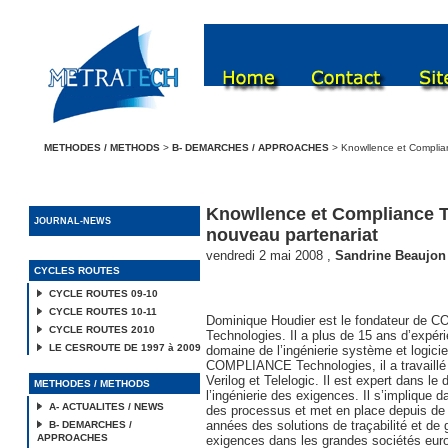
METHODES / METHODS
>
B- DEMARCHES / APPROACHES
> Knowllence et Complian
Knowllence et Compliance T
JOURNAL-NEWS
nouveau partenariat
vendredi 2 mai 2008
,
Sandrine Beaujon
CYCLES ROUTES
CYCLE ROUTES 09-10
CYCLE ROUTES 10-11
Dominique Houdier est le fondateur de
CYCLE ROUTES 2010
Technologies. Il a plus de 15 ans d’expér
LE CESROUTE DE 1997 à 2009
domaine de l’ingénierie système et logicie
COMPLIANCE Technologies, il a travaillé
Verilog et Telelogic. Il est expert dans le
METHODES / METHODS
l’ingénierie des exigences. Il s’implique d
A- ACTUALITES / NEWS
des processus et met en place depuis d
années des solutions de traçabilité et de 
B- DEMARCHES /
APPROACHES
exigences dans les grandes sociétés eu