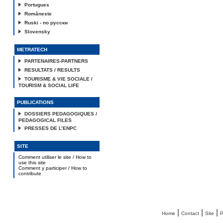
Portugues
Româneste
Ruski - по русски
Slovensky
METRATECH
PARTENAIRES-PARTNERS
RESULTATS / RESULTS
TOURISME & VIE SOCIALE /
TOURISM & SOCIAL LIFE
PUBLICATIONS
DOSSIERS PEDAGOGIQUES /
PEDAGOGICAL FILES
PRESSES DE L’ENPC
SITE
Comment utiliser le site / How to
use this site
Comment y participer / How to
contribute
|
|
|
Home
Contact
Site
P