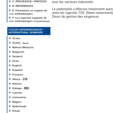
C- PROCESSUS / PROCESS
tous les secteurs industriels.
D- REFERENCES
Le partenariat s’effectue notamment auto
E- Formations en support de
entre les logiciels TDC (Need notamment) 
ces méthodologies
Doors de gestion des exigences.
F- Les logiciels supports de
ces méthodologies et processus
CYCLES INTERNATIONAUX /
INTERNATIONAL SEMINARS
Česky
Arabia - عربية
Bahasa Malaysia
Balgarski
Deutsch
Eesti
English
Español
Français
Hanyu - 汉语
Italiano
Kokugo - 国語
Latviski
Lietuviskai
Magyar
Nederlands
Polski