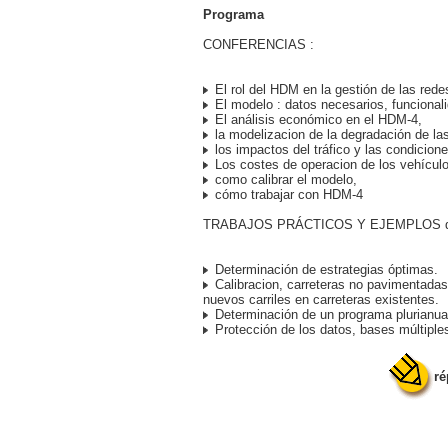
Programa
CONFERENCIAS :
El rol del HDM en la gestión de las red
El modelo : datos necesarios, funcional
El análisis económico en el HDM-4,
la modelizacion de la degradación de las
los impactos del tráfico y las condicion
Los costes de operacion de los vehículo
como calibrar el modelo,
cómo trabajar con HDM-4
TRABAJOS PRÁCTICOS Y EJEMPLOS d
Determinación de estrategias óptimas.
Calibracion, carreteras no pavimentadas
nuevos carriles en carreteras existentes.
Determinación de un programa plurianua
Protección de los datos, bases múltiple
ré