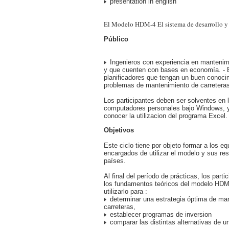
presentation in english
El Modelo HDM-4 El sistema de desarrollo y g
Público
Ingenieros con experiencia en mantenimi
y que cuenten con bases en economía. -
planificadores que tengan un buen conoci
problemas de mantenimiento de carreteras
Los participantes deben ser solventes en 
computadores personales bajo Windows, y 
conocer la utilizacion del programa Excel.
Objetivos
Este ciclo tiene por objeto formar a los e
encargados de utilizar el modelo y sus res
países.
Al final del período de prácticas, los part
los fundamentos teóricos del modelo HDM
utilizarlo para :
determinar una estrategia óptima de ma
carreteras,
establecer programas de inversion
comparar las distintas alternativas de u