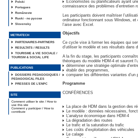
Economistes ou planificateurs ayant un
Polski
connaissance des problèmes d’entretien ro
Portugues
Româneste
Les participants doivent maîtriser l’utilisat
Ruski - по русски
ordinateur fonctionnant sous Windows, et e
Slovensky
l’aise avec Excel.
Objectifs
METRATECH
Ce cycle vise à former les équipes qui se
PARTENAIRES-PARTNERS
d’utiliser le modèle et ses résultats dans d
RESULTATS / RESULTS
TOURISME & VIE SOCIALE /
A la fin du stage, les participants connaît
TOURISM & SOCIAL LIFE
théoriques du modèle HDM-4 et sauront l’ut
déterminer une stratégie optimale d’entret
PUBLICATIONS
établir des programmes,
comparer les différentes variantes d’un p
DOSSIERS PEDAGOGIQUES /
PEDAGOGICAL FILES
Programme
PRESSES DE L’ENPC
CONFÉRENCES
SITE
Comment utiliser le site / How to
use this site
La place de HDM dans la gestion des ré
Comment y participer / How to
Le modèle : données nécessaires, foncti
contribute
L’analyse économique dans HDM-4
La dégradation des routes
Le trafic et la saturation du trafic
Les coûts d’exploitation des véhicules
Le calage