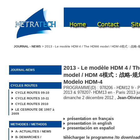
JOURNAL - NEWS
> 2013 - Le modèle HDM 4 / The HDM4 model / HDM 4模式：战略-
2013 - Le modèle HDM 4 / T
JOURNAL-NEWS
model / HDM 4模式：战略-规划
Modelo HDM-4
CYCLES ROUTES
PROGRAMME(D) : 978206 - HDM12 fr - Par
2013 & 978207- HDM13 en - Paris 2013 jul
CYCLE ROUTES 09-10
dimanche 2 décembre 2012
,
Jean-Olivie
CYCLE ROUTES 10-11
CYCLE ROUTES 2010
LE CESROUTE DE 1997 à
2009
présentation en français
presentation in english
METHODES / METHODS
presentación en español
A- ACTUALITES / NEWS
télécharger le programme /
to downloa
B- DEMARCHES /