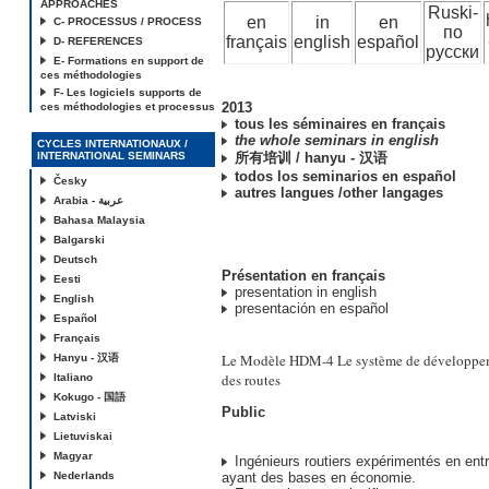
APPROACHES
Ruski-
en
in
en
C- PROCESSUS / PROCESS
по
français
english
español
D- REFERENCES
русски
E- Formations en support de
ces méthodologies
F- Les logiciels supports de
2013
ces méthodologies et processus
tous les séminaires en français
the whole seminars in english
CYCLES INTERNATIONAUX /
INTERNATIONAL SEMINARS
所有培训 / hanyu - 汉语
todos los seminarios en español
Česky
autres langues /other langages
Arabia - عربية
Bahasa Malaysia
Balgarski
Deutsch
Présentation en français
Eesti
presentation in english
English
presentación en español
Español
Français
Le Modèle HDM-4 Le système de développem
Hanyu - 汉语
des routes
Italiano
Kokugo - 国語
Public
Latviski
Lietuviskai
Magyar
Ingénieurs routiers expérimentés en entre
Nederlands
ayant des bases en économie.