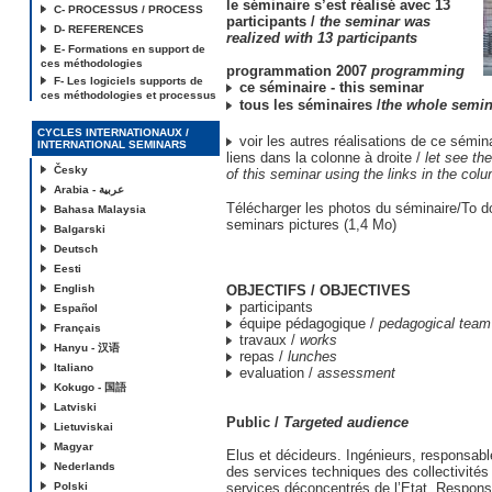
le séminaire s’est réalisé avec 13
C- PROCESSUS / PROCESS
participants /
the seminar was
D- REFERENCES
realized with 13 participants
E- Formations en support de
ces méthodologies
programmation 2007
programming
F- Les logiciels supports de
ce séminaire - this seminar
ces méthodologies et processus
tous les séminaires /
the whole semin
CYCLES INTERNATIONAUX /
voir les autres réalisations de ce sémina
INTERNATIONAL SEMINARS
liens dans la colonne à droite /
let see the
Česky
of this seminar using the links in the colu
Arabia - عربية
Télécharger les photos du séminaire/To d
Bahasa Malaysia
seminars pictures (1,4 Mo)
Balgarski
Deutsch
Eesti
English
OBJECTIFS / OBJECTIVES
participants
Español
équipe pédagogique /
pedagogical team
Français
travaux /
works
Hanyu - 汉语
repas /
lunches
Italiano
evaluation /
assessment
Kokugo - 国語
Latviski
Public /
Targeted audience
Lietuviskai
Magyar
Elus et décideurs. Ingénieurs, responsabl
Nederlands
des services techniques des collectivités t
Polski
services déconcentrés de l’Etat. Responsa