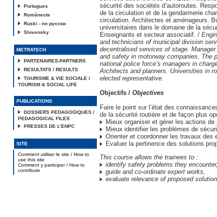
sécurité des sociétés d’autoroutes. Resp
Portugues
de la circulation et de la gendarmerie cha
Româneste
circulation. Architectes et aménageurs. B
Ruski - по русски
universitaires dans le domaine de la sécuri
Slovensky
Enseignants et secteur associatif. /
Engi
and technicians of municipal division ser
decentralised services of stage. Manager i
METRATECH
and safety in motorway companies. The p
PARTENAIRES-PARTNERS
national police force’s managers in charge 
RESULTATS / RESULTS
Architects and planners. Universities in ro
elected representative.
TOURISME & VIE SOCIALE /
TOURISM & SOCIAL LIFE
Objectifs /
Objectives
PUBLICATIONS
Faire le point sur l’état des connaissanc
DOSSIERS PEDAGOGIQUES /
de la sécurité routière et de façon plus op
PEDAGOGICAL FILES
Mieux organiser et gérer les actions de s
PRESSES DE L’ENPC
Mieux identifier les problèmes de sécuri
Orienter et coordonner les travaux des 
Evaluer la pertinence des solutions pr
SITE
Comment utiliser le site / How to
This course allows the trainees to :
use this site
identify safety problems they encounter
Comment y participer / How to
contribute
guide and co-ordinate expert works,
evaluate relevance of proposed solution