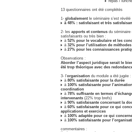
repas / lunch
13 questionnaires ont été complétés
1-
globalement
le séminaire s’est révélé 
à 48% : satisfaisant et très satisfaisan
2- les
apports et contenus
du séminaire 
satisfaisants ou très bien :
à
52% pour le vocabulaire et les con
à
32% pour l’utilisation de méthodes 
à
27% pour les connaissances prati
Observations :
Aborder l’aspect juridique serait le bi
été trop théorique avec des redondanc
3- l’
organisation
du module a été jugée :
à
80% satisfaisante pour la durée
à
100% satisfaisante pour l’animation
coordination
à
78% suffisante en termes d’échang
intervenants
(22% trop brefs)
à
90% satisfaisante concernant la d
à
60% satisfaisante pour ce qui conc
applications et exercices
à
100% adaptée pour ce qui concerne l
à
100% satisfaisante pour l’organisat
commentaires :