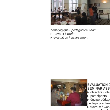
pédagogique /
pedagogical team
travaux /
works
evaluation /
assessment
EVALUATION 
SEMINAR AS
objectifs / ob
participants
équipe pédago
pedagogical te
travaux / wor