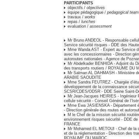
PARTICIPANTS
objectifs /
objectives
équipe pédagogique /
pedagogical team
travaux /
works
repas /
lunches
evaluation /
assessment
Mr Bruno ANDEOL - Responsable cellule 
Service sécurité risques - DDE des Hau
Mme Wanda AST - Expert au Service de
avec les concessionnaires - Direction gén
autoroutes nationales - Agence de Poz
Mr Abdelkader BENHIDA - Adjoint du Dir
des transports routiers / ROYAUME DU
Mr Salman AL DAHMASH - Ministère de
ARABIE SAOUDITE
Mme Sandra FEUTREZ - Chargée d’étu
développement de la connaissance sécurit
SCSR/CDES/ODSR - DDE Seine Saint-D
Mr Jean-Jacques HEIRIES - Ingénieur 
cellule sécurité - Conseil Général de l’I
Mme Ewa JASIENSKA - Département éc
- Direction générale des routes et auto
M le Chef de la mission sécurité routièr
environnement risques sécurité - DDE de 
FRANCE
Mr Mohamed EL METOUI - Chef de la di
et de la réglementation - Direction des tra
ROYAUME DU MAROC