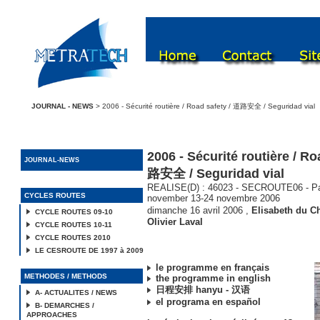
JOURNAL - NEWS
> 2006 - Sécurité routière / Road safety / 道路安全 / Seguridad vial
2006 - Sécurité routière / Ro
JOURNAL-NEWS
路安全 / Seguridad vial
REALISE(D) : 46023 - SECROUTE06 - Par
CYCLES ROUTES
november 13-24 novembre 2006
dimanche 16 avril 2006
,
Elisabeth du Ch
CYCLE ROUTES 09-10
Olivier Laval
CYCLE ROUTES 10-11
CYCLE ROUTES 2010
LE CESROUTE DE 1997 à 2009
le programme en français
METHODES / METHODS
the programme in english
日程安排 hanyu - 汉语
A- ACTUALITES / NEWS
el programa en español
B- DEMARCHES /
APPROACHES